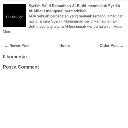
Syeikh Sa’id Ramadhan Al-Buthi membekuk Syeikh
Al-Albani mengenai bermadzhab
ADA sebuah perdebatan yang menarik tentang ijtihad dan
taqlid, antara Syaikh Muhammad Sa’id Ramadhan al-
Buthi, seorang ulama Ahlussunnah wal Jama’ah …
Read
More
← Newer Post
Home
Older Post →
0 komentar:
Post a Comment