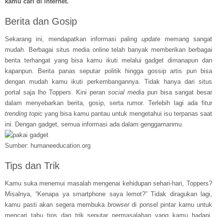
kamu cari di internet.
Berita dan Gosip
Sekarang ini, mendapatkan informasi paling
update
memang sangat
mudah. Berbagai situs media online telah banyak memberikan berbagai
berita terhangat yang bisa kamu ikuti melalui gadget dimanapun dan
kapanpun. Berita panas seputar politik hingga gossip artis pun bisa
dengan mudah kamu ikuti perkembangannya. Tidak hanya dari situs
portal saja lho Toppers. Kini peran
social media
pun bisa sangat besar
dalam menyebarkan berita, gosip, serta rumor. Terlebih lagi ada fitur
trending topic
yang bisa kamu pantau untuk mengetahui isu terpanas saat
ini. Dengan gadget, semua informasi ada dalam genggamanmu.
Sumber: humaneeducation.org
Tips dan Trik
Kamu suka menemui masalah mengenai kehidupan sehari-hari, Toppers?
Misalnya, “Kenapa ya smartphone saya lemot?” Tidak diragukan lagi,
kamu pasti akan segera membuka
browser
di ponsel pintar kamu untuk
mencari tahu tips dan trik seputar permasalahan yang kamu hadapi.