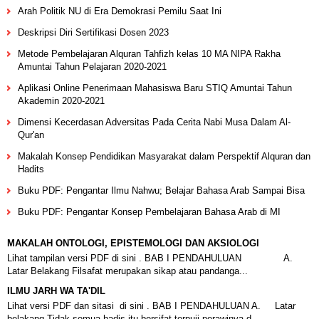
Arah Politik NU di Era Demokrasi Pemilu Saat Ini
Deskripsi Diri Sertifikasi Dosen 2023
Metode Pembelajaran Alquran Tahfizh kelas 10 MA NIPA Rakha
Amuntai Tahun Pelajaran 2020-2021
Aplikasi Online Penerimaan Mahasiswa Baru STIQ Amuntai Tahun
Akademin 2020-2021
Dimensi Kecerdasan Adversitas Pada Cerita Nabi Musa Dalam Al-
Qur'an
Makalah Konsep Pendidikan Masyarakat dalam Perspektif Alquran dan
Hadits
Buku PDF: Pengantar Ilmu Nahwu; Belajar Bahasa Arab Sampai Bisa
Buku PDF: Pengantar Konsep Pembelajaran Bahasa Arab di MI
MAKALAH ONTOLOGI, EPISTEMOLOGI DAN AKSIOLOGI
Lihat tampilan versi PDF di sini . BAB I PENDAHULUAN A.
Latar Belakang Filsafat merupakan sikap atau pandanga...
ILMU JARH WA TA'DIL
Lihat versi PDF dan sitasi di sini . BAB I PENDAHULUAN A. Latar
belakang Tidak semua hadis itu bersifat terpuji perawinya d...