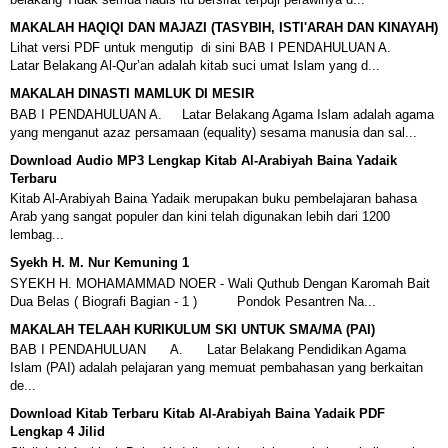
MAKALAH HAQIQI DAN MAJAZI (TASYBIH, ISTI'ARAH DAN KINAYAH)
Lihat versi PDF untuk mengutip di sini BAB I PENDAHULUAN A.
Latar Belakang Al-Qur’an adalah kitab suci umat Islam yang d...
MAKALAH DINASTI MAMLUK DI MESIR
BAB I PENDAHULUAN A. Latar Belakang Agama Islam adalah agama
yang menganut azaz persamaan (equality) sesama manusia dan sal...
Download Audio MP3 Lengkap Kitab Al-Arabiyah Baina Yadaik
Terbaru
Kitab Al-Arabiyah Baina Yadaik merupakan buku pembelajaran bahasa
Arab yang sangat populer dan kini telah digunakan lebih dari 1200
lembag...
Syekh H. M. Nur Kemuning 1
SYEKH H. MOHAMAMMAD NOER - Wali Quthub Dengan Karomah Bait
Dua Belas ( Biografi Bagian - 1 ) Pondok Pesantren Na...
MAKALAH TELAAH KURIKULUM SKI UNTUK SMA/MA (PAI)
BAB I PENDAHULUAN A. Latar Belakang Pendidikan Agama
Islam (PAI) adalah pelajaran yang memuat pembahasan yang berkaitan
de...
Download Kitab Terbaru Kitab Al-Arabiyah Baina Yadaik PDF
Lengkap 4 Jilid