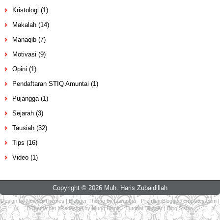
Kristologi
(1)
Makalah
(14)
Manaqib
(7)
Motivasi
(9)
Opini
(1)
Pendaftaran STIQ Amuntai
(1)
Pujangga
(1)
Sejarah
(3)
Tausiah
(32)
Tips
(16)
Video
(1)
Copyright ©
2026
Muh. Haris Zubaidillah
Design by
NewWpThemes
| Blogger Theme by
Lasantha
-
PremiumBloggerTemplates.com
|
BTheme.net
| Redesign by
Mung Bisnis
|
Tutorial Blogger
|
Blog Siswa