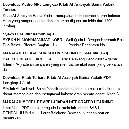
Download Audio MP3 Lengkap Kitab Al-Arabiyah Baina Yadaik
Terbaru
Kitab Al-Arabiyah Baina Yadaik merupakan buku pembelajaran bahasa
Arab yang sangat populer dan kini telah digunakan lebih dari 1200
lembag...
Syekh H. M. Nur Kemuning 1
SYEKH H. MOHAMAMMAD NOER - Wali Quthub Dengan Karomah Bait
Dua Belas ( Biografi Bagian - 1 ) Pondok Pesantren Na...
MAKALAH TELAAH KURIKULUM SKI UNTUK SMA/MA (PAI)
BAB I PENDAHULUAN A. Latar Belakang Pendidikan Agama
Islam (PAI) adalah pelajaran yang memuat pembahasan yang berkaitan
de...
Download Kitab Terbaru Kitab Al-Arabiyah Baina Yadaik PDF
Lengkap 4 Jilid
Silsilah Al-Arabiyah Baina Yadaik adalah salah satu buku terbaik untuk
dapat mempelajari dan menguasai bahasa Arab secara cepat. Kitab Al-...
MAKALAH MODEL PEMBELAJARAN INTEGRATED LEARNING
Lihat Versi PDF untuk mengutip isi makalah di sini BAB I
PENDAHULUAN A. Latar Belakang Dewasa ini setiap satuan
pendidikan ...