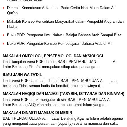
Dimensi Kecerdasan Adversitas Pada Cerita Nabi Musa Dalam Al-
Qur'an
Makalah Konsep Pendidikan Masyarakat dalam Perspektif Alquran dan
Hadits
Buku PDF: Pengantar Ilmu Nahwu; Belajar Bahasa Arab Sampai Bisa
Buku PDF: Pengantar Konsep Pembelajaran Bahasa Arab di MI
MAKALAH ONTOLOGI, EPISTEMOLOGI DAN AKSIOLOGI
Lihat tampilan versi PDF di sini . BAB I PENDAHULUAN A.
Latar Belakang Filsafat merupakan sikap atau pandanga...
ILMU JARH WA TA'DIL
Lihat versi PDF dan sitasi di sini . BAB I PENDAHULUAN A. Latar
belakang Tidak semua hadis itu bersifat terpuji perawinya d...
MAKALAH HAQIQI DAN MAJAZI (TASYBIH, ISTI'ARAH DAN KINAYAH)
Lihat versi PDF untuk mengutip di sini BAB I PENDAHULUAN A.
Latar Belakang Al-Qur’an adalah kitab suci umat Islam yang d...
MAKALAH DINASTI MAMLUK DI MESIR
BAB I PENDAHULUAN A. Latar Belakang Agama Islam adalah agama
yang menganut azaz persamaan (equality) sesama manusia dan sal...