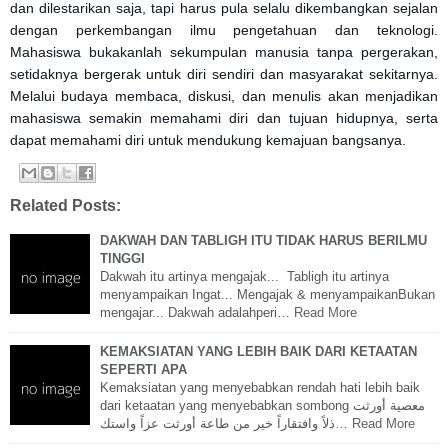
dan dilestarikan saja, tapi harus pula selalu dikembangkan sejalan
dengan perkembangan ilmu pengetahuan dan teknologi.
Mahasiswa bukakanlah sekumpulan manusia tanpa pergerakan,
setidaknya bergerak untuk diri sendiri dan masyarakat sekitarnya.
Melalui budaya membaca, diskusi, dan menulis akan menjadikan
mahasiswa semakin memahami diri dan tujuan hidupnya, serta
dapat memahami diri untuk mendukung kemajuan bangsanya.
Related Posts:
DAKWAH DAN TABLIGH ITU TIDAK HARUS BERILMU
TINGGI
Dakwah itu artinya mengajak... Tabligh itu artinya
menyampaikan Ingat... Mengajak & menyampaikanBukan
mengajar... Dakwah adalahperi…
Read More
KEMAKSIATAN YANG LEBIH BAIK DARI KETAATAN
SEPERTI APA
Kemaksiatan yang menyebabkan rendah hati lebih baik
dari ketaatan yang menyebabkan sombong معصية أورثت
ذلاً وافتقاراً خير من طاعة أورثت عزاً واستك…
Read More