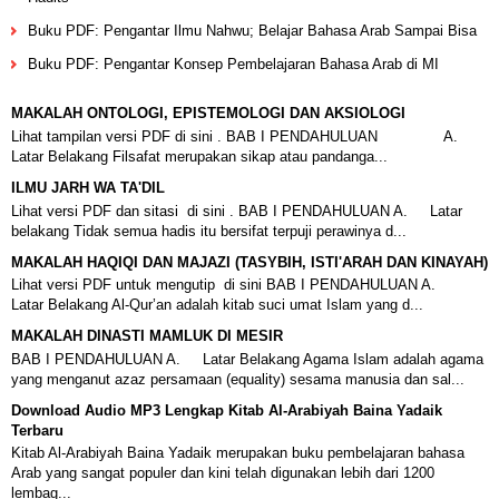
Buku PDF: Pengantar Ilmu Nahwu; Belajar Bahasa Arab Sampai Bisa
Buku PDF: Pengantar Konsep Pembelajaran Bahasa Arab di MI
MAKALAH ONTOLOGI, EPISTEMOLOGI DAN AKSIOLOGI
Lihat tampilan versi PDF di sini . BAB I PENDAHULUAN A.
Latar Belakang Filsafat merupakan sikap atau pandanga...
ILMU JARH WA TA'DIL
Lihat versi PDF dan sitasi di sini . BAB I PENDAHULUAN A. Latar
belakang Tidak semua hadis itu bersifat terpuji perawinya d...
MAKALAH HAQIQI DAN MAJAZI (TASYBIH, ISTI'ARAH DAN KINAYAH)
Lihat versi PDF untuk mengutip di sini BAB I PENDAHULUAN A.
Latar Belakang Al-Qur’an adalah kitab suci umat Islam yang d...
MAKALAH DINASTI MAMLUK DI MESIR
BAB I PENDAHULUAN A. Latar Belakang Agama Islam adalah agama
yang menganut azaz persamaan (equality) sesama manusia dan sal...
Download Audio MP3 Lengkap Kitab Al-Arabiyah Baina Yadaik
Terbaru
Kitab Al-Arabiyah Baina Yadaik merupakan buku pembelajaran bahasa
Arab yang sangat populer dan kini telah digunakan lebih dari 1200
lembag...