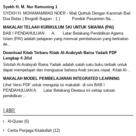
Syekh H. M. Nur Kemuning 1
SYEKH H. MOHAMAMMAD NOER - Wali Quthub Dengan Karomah Bait
Dua Belas ( Biografi Bagian - 1 ) Pondok Pesantren Na...
MAKALAH TELAAH KURIKULUM SKI UNTUK SMA/MA (PAI)
BAB I PENDAHULUAN A. Latar Belakang Pendidikan Agama
Islam (PAI) adalah pelajaran yang memuat pembahasan yang berkaitan
de...
Download Kitab Terbaru Kitab Al-Arabiyah Baina Yadaik PDF
Lengkap 4 Jilid
Silsilah Al-Arabiyah Baina Yadaik adalah salah satu buku terbaik untuk
dapat mempelajari dan menguasai bahasa Arab secara cepat. Kitab Al-...
MAKALAH MODEL PEMBELAJARAN INTEGRATED LEARNING
Lihat Versi PDF untuk mengutip isi makalah di sini BAB I
PENDAHULUAN A. Latar Belakang Dewasa ini setiap satuan
pendidikan ...
LABEL
Al-Quran
(5)
Cerita Penjaga Kitabullah
(12)